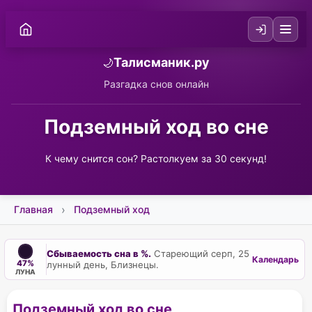
Талисманик.ру
🌙
Разгадка снов онлайн
Подземный ход во сне
К чему снится сон? Растолкуем за 30 секунд!
Главная
Подземный ход
Сбываемость сна в %.
Стареющий серп, 25
Календарь
47%
лунный день, Близнецы.
ЛУНА
Подземный ход во сне