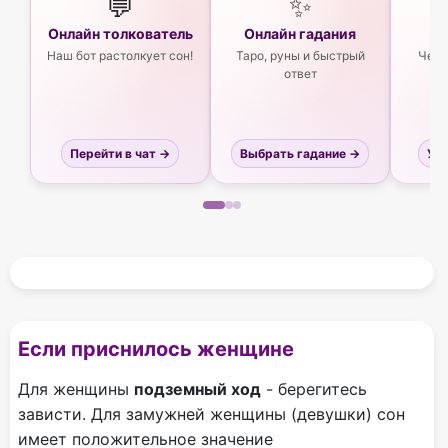
💬
✨
Онлайн толкователь
Онлайн гадания
Ас
Наш бот растолкует сон!
Таро, руны и быстрый
Чего
ответ
Перейти в чат →
Выбрать гадание →
Узн
Если приснилось женщине
Для женщины
подземный ход
- берегитесь
зависти. Для замужней женщины (девушки) сон
имеет положительное значение