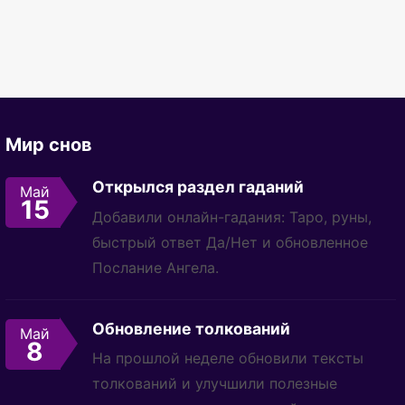
Мир снов
Открылся раздел гаданий
Май
15
Добавили онлайн-гадания: Таро, руны,
быстрый ответ Да/Нет и обновленное
Послание Ангела.
Обновление толкований
Май
8
На прошлой неделе обновили тексты
толкований и улучшили полезные