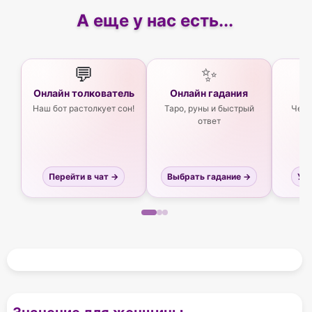
А еще у нас есть...
💬
✨
Онлайн толкователь
Онлайн гадания
Ас
Наш бот растолкует сон!
Таро, руны и быстрый
Чего
ответ
Перейти в чат →
Выбрать гадание →
Узн