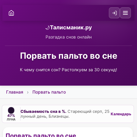
Талисманик.ру
🌙
Разгадка снов онлайн
Порвать пальто во сне
К чему снится сон? Растолкуем за 30 секунд!
Главная
Порвать пальто
Сбываемость сна в %.
Стареющий серп, 25
Календарь
47%
лунный день, Близнецы.
ЛУНА
Порвать пальто во сне