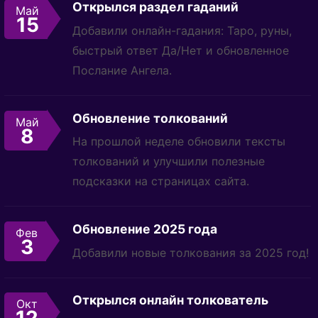
Открылся раздел гаданий
Май
15
Добавили онлайн-гадания: Таро, руны,
быстрый ответ Да/Нет и обновленное
Послание Ангела.
Обновление толкований
Май
8
На прошлой неделе обновили тексты
толкований и улучшили полезные
подсказки на страницах сайта.
Обновление 2025 года
Фев
3
Добавили новые толкования за 2025 год!
Открылся онлайн толкователь
Окт