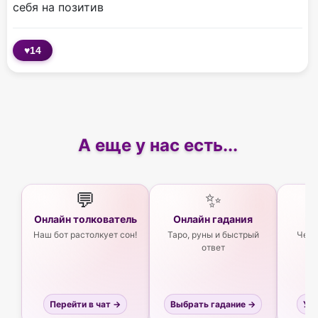
себя на позитив
♥
14
А еще у нас есть...
💬
✨
Онлайн толкователь
Онлайн гадания
Ас
Наш бот растолкует сон!
Таро, руны и быстрый
Чего
ответ
Перейти в чат →
Выбрать гадание →
Узн