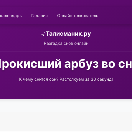
 календарь
Гадания
Онлайн толкователь
Талисманик.ру
🌙
Разгадка снов онлайн
рокисший арбуз во с
К чему снится сон? Растолкуем за 30 секунд!