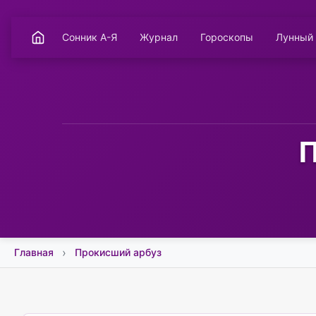
Сонник А-Я
Журнал
Гороскопы
Лунный
П
Главная
Прокисший арбуз