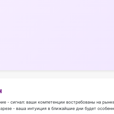
н
ние - сигнал: ваши компетенции востребованы на рынк
азрезе - ваша интуиция в ближайшие дни будет особен