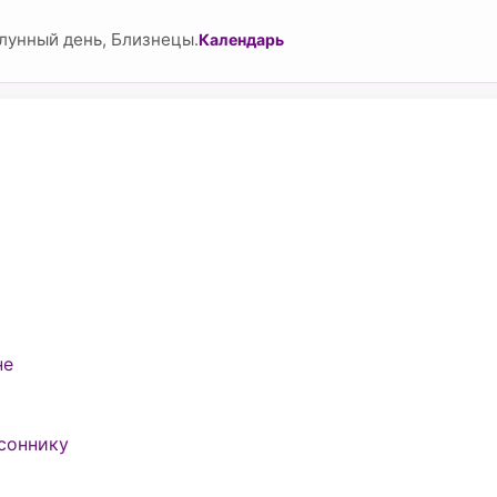
лунный день, Близнецы.
Календарь
м
не
соннику