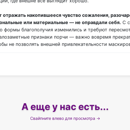
ии, где внешне всё выглядит хорошо.
т отражать накопившееся чувство сожаления, разочар
иональные или материальные — не оправдали себя.
С с
что формы благополучия изменились и требуют пересмо
алозаметные признаки порчи — важно вовремя прекрати
обы не позволять внешней привлекательности маскиро
А еще у нас есть...
Свайпните влево для просмотра →