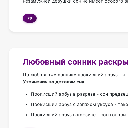
незамужней девушки сон не имеет особого з
♥
0
Любовный сонник раскры
По любовному соннику прокисший арбуз - что
Уточнения по деталям сна:
Прокисший арбуз в разрезе - сон предв
Прокисший арбуз с запахом уксуса - тако
Прокисший арбуз в корзине - сон говор