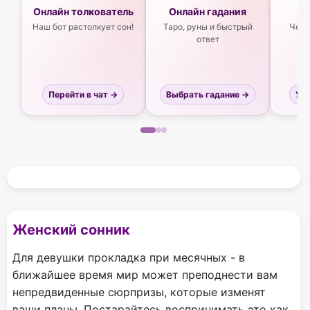
Онлайн толкователь
Онлайн гадания
Ас
Наш бот растолкует сон!
Таро, руны и быстрый
Чего
ответ
Перейти в чат →
Выбрать гадание →
Узн
Женский сонник
Для девушки прокладка при месячных - в
ближайшее время мир может преподнести вам
непредвиденные сюрпризы, которые изменят
ваши планы. Постарайтесь воспринимать это как