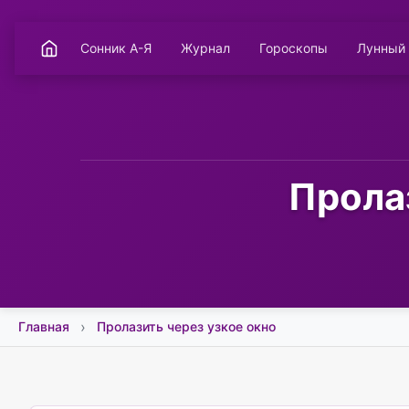
Сонник А-Я
Журнал
Гороскопы
Лунный
Пролаз
Главная
Пролазить через узкое окно