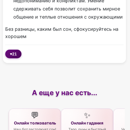
недопониманию и конфликтам. Умение
сдерживать себя позволит сохранить мирное
общение и теплые отношения с окружающими
Без разницы, каким был сон, сфокусируйтесь на
хорошем
♥
21
А еще у нас есть...
💬
✨
Онлайн толкователь
Онлайн гадания
Ас
Наш бот растолкует сон!
Таро, руны и быстрый
Чего