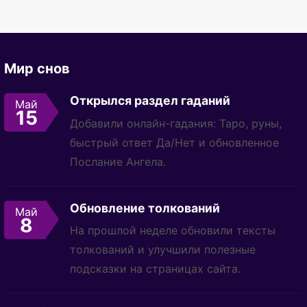
Мир снов
Открылся раздел гаданий
Май
15
Добавили онлайн-гадания: Таро, руны,
быстрый ответ Да/Нет и обновленное
Послание Ангела.
Обновление толкований
Май
8
На прошлой неделе обновили тексты
толкований и улучшили полезные
подсказки на страницах сайта.