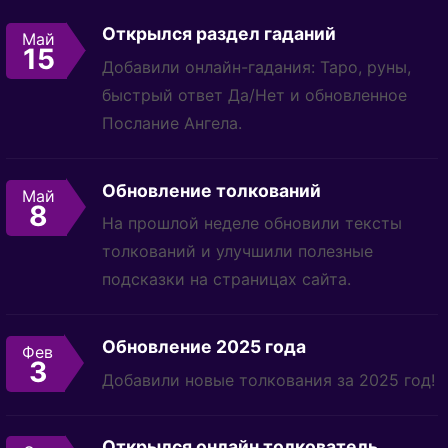
Открылся раздел гаданий
Май
15
Добавили онлайн-гадания: Таро, руны,
быстрый ответ Да/Нет и обновленное
Послание Ангела.
Обновление толкований
Май
8
На прошлой неделе обновили тексты
толкований и улучшили полезные
подсказки на страницах сайта.
Обновление 2025 года
Фев
3
Добавили новые толкования за 2025 год!
Открылся онлайн толкователь