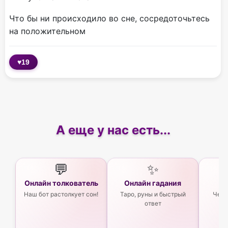
Что бы ни происходило во сне, сосредоточьтесь
на положительном
♥
19
А еще у нас есть...
💬
✨
Онлайн толкователь
Онлайн гадания
Ас
Наш бот растолкует сон!
Таро, руны и быстрый
Чего
ответ