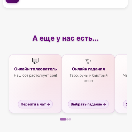
А еще у нас есть...
💬
✨
Онлайн толкователь
Онлайн гадания
Ас
Наш бот растолкует сон!
Таро, руны и быстрый
Чего
ответ
Перейти в чат →
Выбрать гадание →
Узн