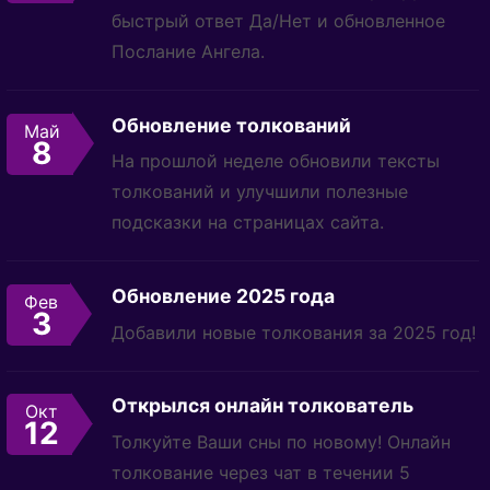
быстрый ответ Да/Нет и обновленное
Послание Ангела.
Обновление толкований
Май
8
На прошлой неделе обновили тексты
толкований и улучшили полезные
подсказки на страницах сайта.
Обновление 2025 года
Фев
3
Добавили новые толкования за 2025 год!
Открылся онлайн толкователь
Окт
12
Толкуйте Ваши сны по новому! Онлайн
толкование через чат в течении 5