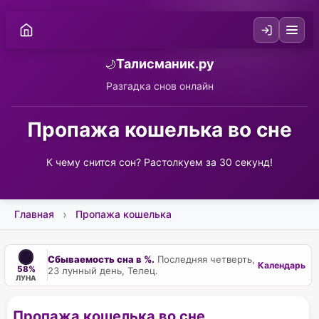
Талисманик.ру
🌙
Разгадка снов онлайн
Пропажа кошелька во сне
К чему снится сон? Растолкуем за 30 секунд!
Главная
Пропажа кошелька
Сбываемость сна в %.
Последняя четверть,
Календарь
58%
23 лунный день, Телец.
ЛУНА
Пропажа кошелька во сне