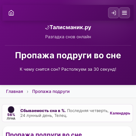
Талисманик.ру
🌙
Разгадка снов онлайн
Пропажа подруги во сне
К чему снится сон? Растолкуем за 30 секунд!
Главная
Пропажа подруги
Сбываемость сна в %.
Последняя четверть,
Календарь
56%
24 лунный день, Телец.
ЛУНА
Пропажа подруги во сне