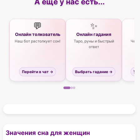
А еще у нас есть...
💬
✨
Онлайн толкователь
Онлайн гадания
Ас
Наш бот растолкует сон!
Таро, руны и быстрый
Чего
ответ
Перейти в чат →
Выбрать гадание →
Узн
Значения сна для женщин