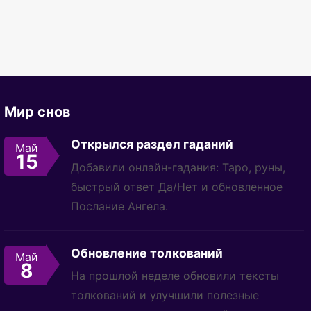
Мир снов
Открылся раздел гаданий
Май
15
Добавили онлайн-гадания: Таро, руны,
быстрый ответ Да/Нет и обновленное
Послание Ангела.
Обновление толкований
Май
8
На прошлой неделе обновили тексты
толкований и улучшили полезные