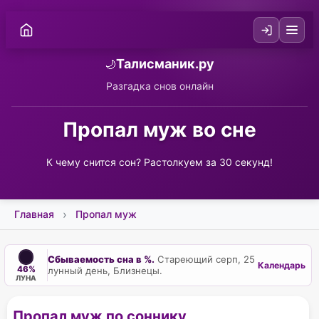
Талисманик.ру
🌙
Разгадка снов онлайн
Пропал муж во сне
К чему снится сон? Растолкуем за 30 секунд!
Главная
Пропал муж
Сбываемость сна в %.
Стареющий серп, 25
Календарь
46%
лунный день, Близнецы.
ЛУНА
Пропал муж по соннику