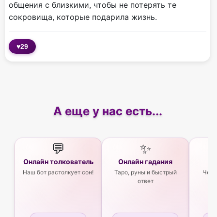
общения с близкими, чтобы не потерять те
сокровища, которые подарила жизнь.
♥
29
А еще у нас есть...
💬
✨
Онлайн толкователь
Онлайн гадания
Ас
Наш бот растолкует сон!
Таро, руны и быстрый
Чего
ответ