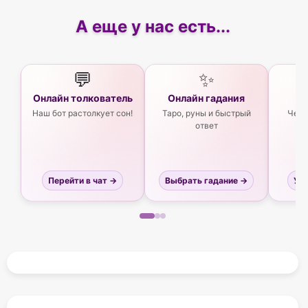
А еще у нас есть...
💬
✨
Онлайн толкователь
Онлайн гадания
Ас
Наш бот растолкует сон!
Таро, руны и быстрый
Чего
ответ
Перейти в чат →
Выбрать гадание →
Узн