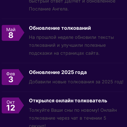
быстрый ответ Да/Нет и обновленное
Послание Ангела.
Обновление толкований
Май
8
На прошлой неделе обновили тексты
толкований и улучшили полезные
подсказки на страницах сайта.
Обновление 2025 года
Фев
3
Добавили новые толкования за 2025 год!
Открылся онлайн толкователь
Окт
12
Толкуйте Ваши сны по новому! Онлайн
толкование через чат в течении 5
секунд!