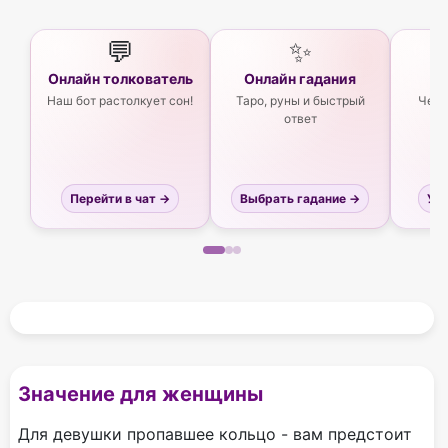
💬
✨
Онлайн толкователь
Онлайн гадания
Ас
Наш бот растолкует сон!
Таро, руны и быстрый
Чего
ответ
Перейти в чат →
Выбрать гадание →
Узн
Значение для женщины
Для девушки пропавшее кольцо - вам предстоит