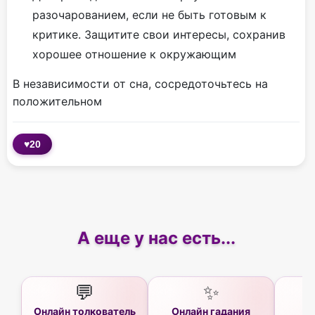
разочарованием, если не быть готовым к
критике. Защитите свои интересы, сохранив
хорошее отношение к окружающим
В независимости от сна, сосредоточьтесь на
положительном
♥
20
А еще у нас есть...
💬
✨
Онлайн толкователь
Онлайн гадания
Ас