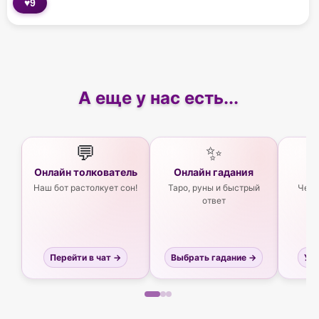
♥
9
А еще у нас есть...
💬
✨
Онлайн толкователь
Онлайн гадания
Ас
Наш бот растолкует сон!
Таро, руны и быстрый
Чего
ответ
Перейти в чат →
Выбрать гадание →
Узн