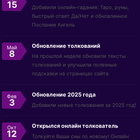
15
Добавили онлайн-гадания: Таро, руны,
быстрый ответ Да/Нет и обновленное
Послание Ангела.
Обновление толкований
Май
8
На прошлой неделе обновили тексты
толкований и улучшили полезные
подсказки на страницах сайта.
Обновление 2025 года
Фев
3
Добавили новые толкования за 2025 год!
Открылся онлайн толкователь
Окт
12
Толкуйте Ваши сны по новому! Онлайн