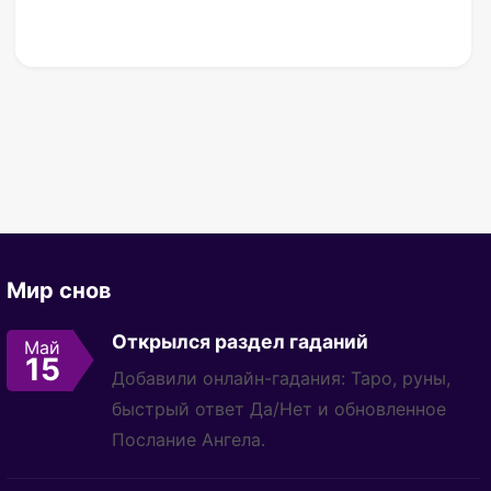
Мир снов
Открылся раздел гаданий
Май
15
Добавили онлайн-гадания: Таро, руны,
быстрый ответ Да/Нет и обновленное
Послание Ангела.