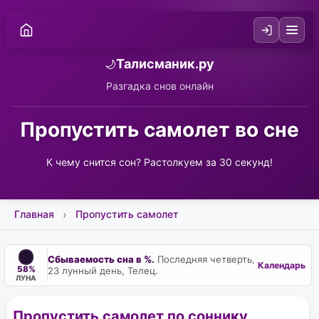
Талисманик.ру
🌙
Разгадка снов онлайн
Пропустить самолет во сне
К чему снится сон? Растолкуем за 30 секунд!
Главная
Пропустить самолет
Сбываемость сна в %.
Последняя четверть,
Календарь
58%
23 лунный день, Телец.
ЛУНА
Пропустить самолет по соннику