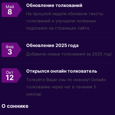
Обновление толкований
Май
8
На прошлой неделе обновили тексты
толкований и улучшили полезные
подсказки на страницах сайта.
Обновление 2025 года
Фев
3
Добавили новые толкования за 2025 год!
Открылся онлайн толкователь
Окт
12
Толкуйте Ваши сны по новому! Онлайн
толкование через чат в течении 5
секунд!
О соннике