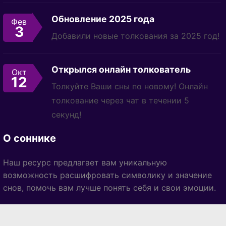
Обновление 2025 года
Фев
3
Добавили новые толкования за 2025 год!
Открылся онлайн толкователь
Окт
12
Толкуйте Ваши сны по новому! Онлайн
толкование через чат в течении 5
секунд!
О соннике
Наш ресурс предлагает вам уникальную
возможность расшифровать символику и значение
снов, помочь вам лучше понять себя и свои эмоции.