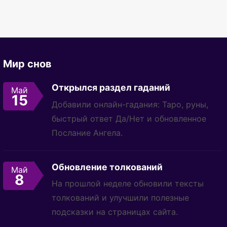
Мир снов
Открылся раздел гаданий
Май
15
Добавили онлайн-гадания: Таро, руны,
быстрый ответ Да/Нет и обновленное
Послание Ангела.
Обновление толкований
Май
8
На прошлой неделе обновили тексты
толкований и улучшили полезные
подсказки на страницах сайта.