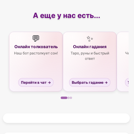
А еще у нас есть...
💬
✨
Онлайн толкователь
Онлайн гадания
Ас
Наш бот растолкует сон!
Таро, руны и быстрый
Чего
ответ
Перейти в чат →
Выбрать гадание →
Узн