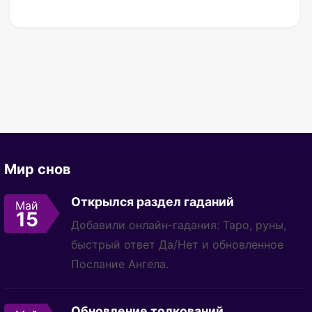
Мир снов
Открылся раздел гаданий
Май
15
Добавили онлайн-гадания: Таро, руны,
быстрый ответ Да/Нет и обновленное
Послание Ангела.
Обновление толкований