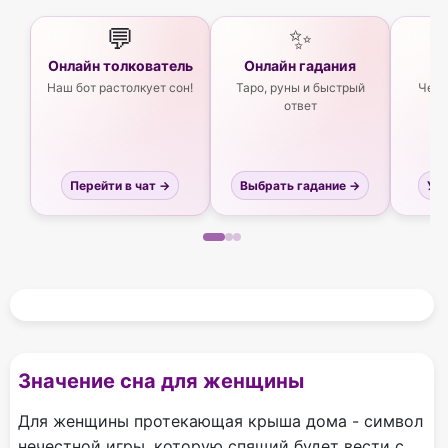
💬
✨
Онлайн толкователь
Онлайн гадания
Ас
Наш бот растолкует сон!
Таро, руны и быстрый
Чего
ответ
Перейти в чат →
Выбрать гадание →
Узн
Значение сна для женщины
Для женщины протекающая крыша дома - символ
нечестной игры, которую спящий будет вести с