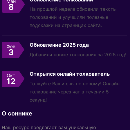
Май
8
На прошлой неделе обновили тексты
толкований и улучшили полезные
подсказки на страницах сайта.
Обновление 2025 года
Фев
3
Добавили новые толкования за 2025 год!
Открылся онлайн толкователь
Окт
12
Толкуйте Ваши сны по новому! Онлайн
толкование через чат в течении 5
секунд!
О соннике
Наш ресурс предлагает вам уникальную