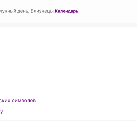
лунный день, Близнецы.
Календарь
йских символов
ку