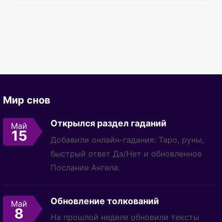
Мир снов
Открылся раздел гаданий
Май
15
Добавили онлайн-гадания: Таро, руны,
быстрый ответ Да/Нет и обновленное
Послание Ангела.
Обновление толкований
Май
8
На прошлой неделе обновили тексты