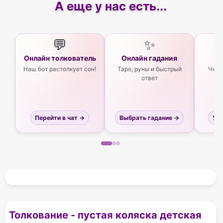
А еще у нас есть...
💬
✨
Онлайн толкователь
Онлайн гадания
Ас
Наш бот растолкует сон!
Таро, руны и быстрый
Чего
ответ
Перейти в чат →
Выбрать гадание →
Узн
Толкование - пустая коляска детская