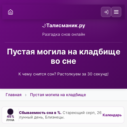
Талисманик.ру
🌙
Разгадка снов онлайн
Пустая могила на кладбище
во сне
К чему снится сон? Растолкуем за 30 секунд!
Главная
Пустая могила на кладбище
Сбываемость сна в %.
Стареющий серп, 26
Календарь
45%
лунный день, Близнецы.
ЛУНА