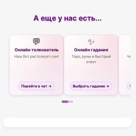
А еще у нас есть...
💬
✨
Онлайн толкователь
Онлайн гадания
Ас
Наш бот растолкует сон!
Таро, руны и быстрый
Чего
ответ
Перейти в чат →
Выбрать гадание →
Узн