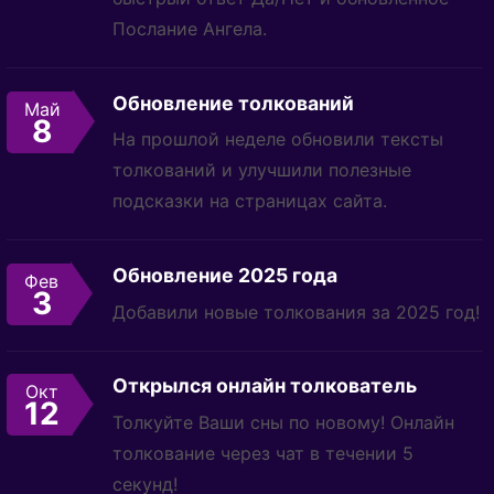
Послание Ангела.
Обновление толкований
Май
8
На прошлой неделе обновили тексты
толкований и улучшили полезные
подсказки на страницах сайта.
Обновление 2025 года
Фев
3
Добавили новые толкования за 2025 год!
Открылся онлайн толкователь
Окт
12
Толкуйте Ваши сны по новому! Онлайн
толкование через чат в течении 5
секунд!