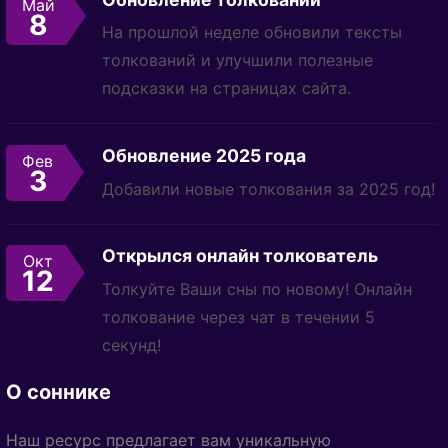
Май
8
На прошлой неделе обновили тексты
толкований и улучшили полезные
подсказки на страницах сайта.
Обновление 2025 года
Фев
3
Добавили новые толкования за 2025 год!
Открылся онлайн толкователь
Окт
12
Толкуйте Ваши сны по новому! Онлайн
толкование через чат в течении 5
секунд!
О соннике
Наш ресурс предлагает вам уникальную