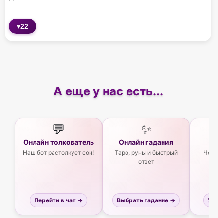
♥
22
А еще у нас есть...
💬
✨
Онлайн толкователь
Онлайн гадания
Ас
Наш бот растолкует сон!
Таро, руны и быстрый
Чего
ответ
Перейти в чат →
Выбрать гадание →
Узн