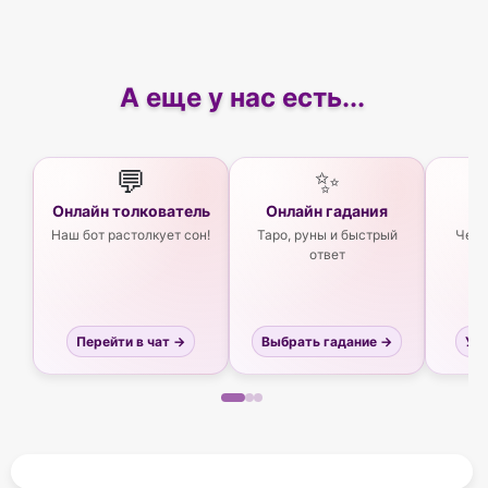
А еще у нас есть...
💬
✨
Онлайн толкователь
Онлайн гадания
Ас
Наш бот растолкует сон!
Таро, руны и быстрый
Чего
ответ
Перейти в чат →
Выбрать гадание →
Узн