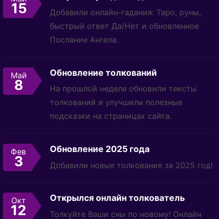
15
Добавили онлайн-гадания: Таро, руны,
быстрый ответ Да/Нет и обновленное
Послание Ангела.
Обновление толкований
Май
8
На прошлой неделе обновили тексты
толкований и улучшили полезные
подсказки на страницах сайта.
Обновление 2025 года
Фев
3
Добавили новые толкования за 2025 год!
Открылся онлайн толкователь
Окт
12
Толкуйте Ваши сны по новому! Онлайн