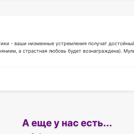
тики - ваши низменные устремления получат достойный
оянием, а страстная любовь будет вознаграждена). Му
А еще у нас есть...