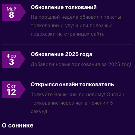
Обновление толкований
Май
8
На прошлой неделе обновили тексты
толкований и улучшили полезные
подсказки на страницах сайта.
Обновление 2025 года
Фев
3
Добавили новые толкования за 2025 год!
Открылся онлайн толкователь
Окт
12
Толкуйте Ваши сны по новому! Онлайн
толкование через чат в течении 5
секунд!
О соннике