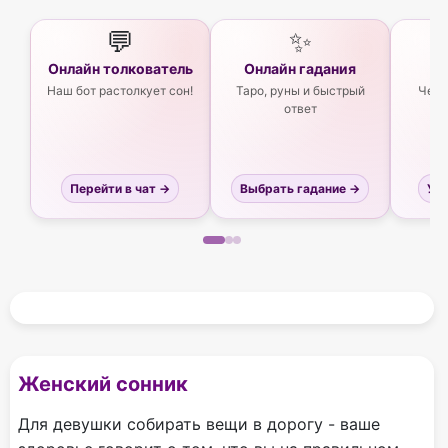
💬
✨
Онлайн толкователь
Онлайн гадания
Ас
Наш бот растолкует сон!
Таро, руны и быстрый
Чего
ответ
Перейти в чат →
Выбрать гадание →
Узн
Женский сонник
Для девушки собирать вещи в дорогу - ваше