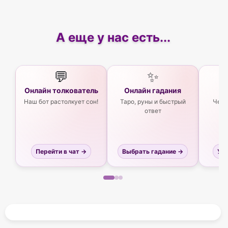
А еще у нас есть...
💬
✨
Онлайн толкователь
Онлайн гадания
Ас
Наш бот растолкует сон!
Таро, руны и быстрый
Чего
ответ
Перейти в чат →
Выбрать гадание →
Узн