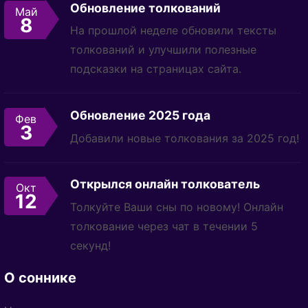
Обновление толкований
Май
8
На прошлой неделе обновили тексты
толкований и улучшили полезные
подсказки на страницах сайта.
Обновление 2025 года
Фев
3
Добавили новые толкования за 2025 год!
Открылся онлайн толкователь
Окт
12
Толкуйте Ваши сны по новому! Онлайн
толкование через чат в течении 5
секунд!
О соннике