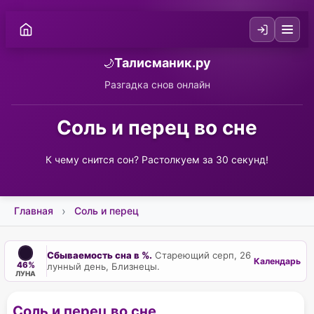
Талисманик.ру
🌙
Разгадка снов онлайн
Соль и перец во сне
К чему снится сон? Растолкуем за 30 секунд!
Главная
Соль и перец
Сбываемость сна в %.
Стареющий серп, 26
Календарь
46%
лунный день, Близнецы.
ЛУНА
Соль и перец во сне