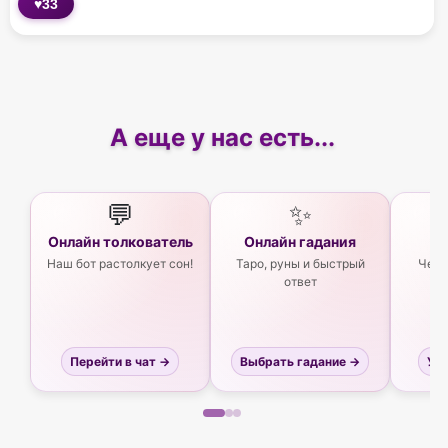
♥
33
А еще у нас есть...
💬
✨
Онлайн толкователь
Онлайн гадания
Ас
Наш бот растолкует сон!
Таро, руны и быстрый
Чего
ответ
Перейти в чат →
Выбрать гадание →
Узн