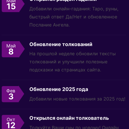
Май
15
Добавили онлайн-гадания: Таро, руны,
быстрый ответ Да/Нет и обновленное
Послание Ангела.
Обновление толкований
Май
8
На прошлой неделе обновили тексты
толкований и улучшили полезные
подсказки на страницах сайта.
Обновление 2025 года
Фев
3
Добавили новые толкования за 2025 год!
Открылся онлайн толкователь
Окт
12
Толкуйте Ваши сны по новому! Онлайн