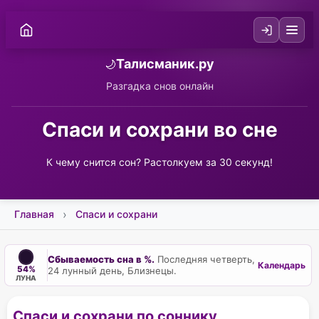
Талисманик.ру
🌙
Разгадка снов онлайн
Спаси и сохрани во сне
К чему снится сон? Растолкуем за 30 секунд!
Главная
Спаси и сохрани
Сбываемость сна в %.
Последняя четверть,
Календарь
54%
24 лунный день, Близнецы.
ЛУНА
Спаси и сохрани по соннику