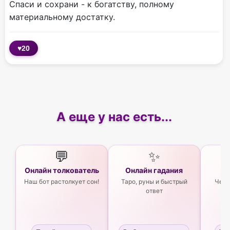
Спаси и сохрани - к богатству, полному
материальному достатку.
♥
20
А еще у нас есть...
💬
✨
Онлайн толкователь
Онлайн гадания
Ас
Наш бот растолкует сон!
Таро, руны и быстрый
Чего
ответ