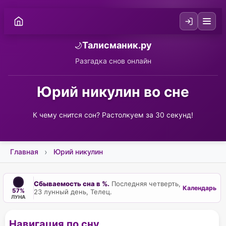
Талисманик.ру
🌙
Разгадка снов онлайн
Юрий никулин во сне
К чему снится сон? Растолкуем за 30 секунд!
Главная
Юрий никулин
Сбываемость сна в %.
Последняя четверть,
Календарь
57%
23 лунный день, Телец.
ЛУНА
Навигация по сну