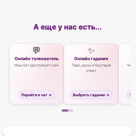
А еще у нас есть...
💬
✨
Онлайн толкователь
Онлайн гадания
Ас
Наш бот растолкует сон!
Таро, руны и быстрый
Чего
ответ
Перейти в чат →
Выбрать гадание →
Узн