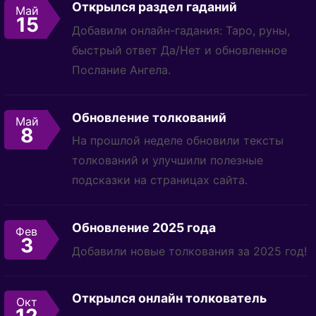
Открылся раздел гаданий
Май
15
Добавили онлайн-гадания: Таро, руны,
быстрый ответ Да/Нет и обновленное
Послание Ангела.
Обновление толкований
Май
8
На прошлой неделе обновили тексты
толкований и улучшили полезные
подсказки на страницах сайта.
Обновление 2025 года
Фев
3
Добавили новые толкования за 2025 год!
Открылся онлайн толкователь
Окт