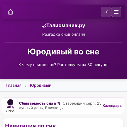
Талисманик.ру
🌙
Разгадка снов онлайн
Юродивый во сне
К чему снится сон? Растолкуем за 30 секунд!
Главная
Юродивый
Сбываемость сна в %.
Стареющий серп, 25
Календарь
48%
лунный день, Близнецы.
ЛУНА
Навигация по сну