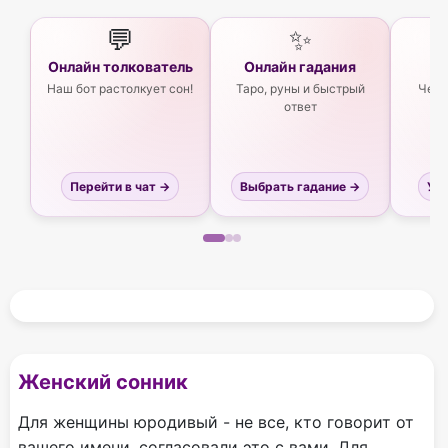
💬
✨
Онлайн толкователь
Онлайн гадания
Ас
Наш бот растолкует сон!
Таро, руны и быстрый
Чего
ответ
Перейти в чат →
Выбрать гадание →
Узн
Женский сонник
Для женщины юродивый - не все, кто говорит от
вашего имени, согласовали это с вами. Для