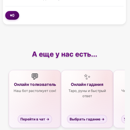
♥
0
А еще у нас есть...
💬
✨
Онлайн толкователь
Онлайн гадания
Ас
Наш бот растолкует сон!
Таро, руны и быстрый
Чего
ответ
Перейти в чат →
Выбрать гадание →
Узн