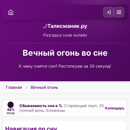
Талисманик.ру
🌙
Разгадка снов онлайн
Вечный огонь во сне
К чему снится сон? Растолкуем за 30 секунд!
Главная
Вечный огонь
Сбываемость сна в %.
Стареющий серп, 25
Календарь
48%
лунный день, Близнецы.
ЛУНА
Навигация по сну