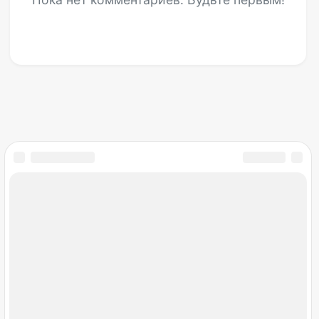
Мир снов
Открылся раздел гаданий
Май
15
Добавили онлайн-гадания: Таро, руны,
быстрый ответ Да/Нет и обновленное
Послание Ангела.