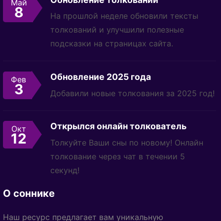
Май
8
На прошлой неделе обновили тексты
толкований и улучшили полезные
подсказки на страницах сайта.
Обновление 2025 года
Фев
3
Добавили новые толкования за 2025 год!
Открылся онлайн толкователь
Окт
12
Толкуйте Ваши сны по новому! Онлайн
толкование через чат в течении 5
секунд!
О соннике
Наш ресурс предлагает вам уникальную