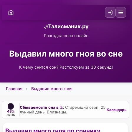
Талисманик.ру
🌙
Разгадка снов онлайн
Выдавил много гноя во сне
К чему снится сон? Растолкуем за 30 секунд!
Главная
Выдавил много гноя
Сбываемость сна в %.
Стареющий серп, 25
Календарь
48%
лунный день, Близнецы.
ЛУНА
Выдавил много гноя по соннику