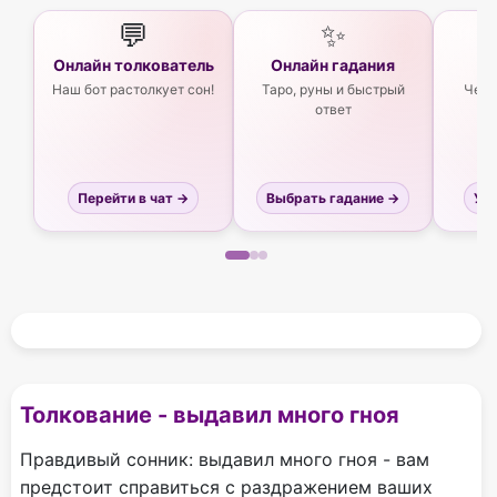
💬
✨
Онлайн толкователь
Онлайн гадания
Ас
Наш бот растолкует сон!
Таро, руны и быстрый
Чего
ответ
Перейти в чат →
Выбрать гадание →
Узн
Толкование - выдавил много гноя
Правдивый сонник: выдавил много гноя - вам
предстоит справиться с раздражением ваших