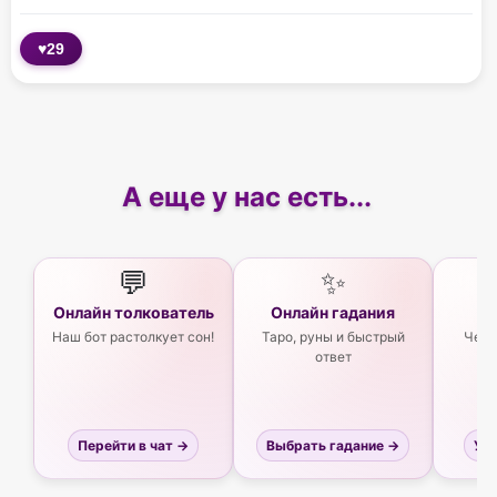
♥
29
А еще у нас есть...
💬
✨
Онлайн толкователь
Онлайн гадания
Ас
Наш бот растолкует сон!
Таро, руны и быстрый
Чего
ответ
Перейти в чат →
Выбрать гадание →
Узн