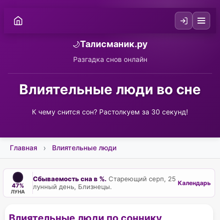
Талисманик.ру
🌙
Разгадка снов онлайн
Влиятельные люди во сне
К чему снится сон? Растолкуем за 30 секунд!
Главная
Влиятельные люди
Сбываемость сна в %.
Стареющий серп, 25
Календарь
47%
лунный день, Близнецы.
ЛУНА
Влиятельные люди по соннику