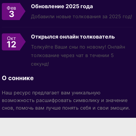
Обновление 2025 года
Фев
3
Добавили новые толкования за 2025 год!
Открылся онлайн толкователь
Окт
12
Толкуйте Ваши сны по новому! Онлайн
толкование через чат в течении 5
секунд!
О соннике
Наш ресурс предлагает вам уникальную
возможность расшифровать символику и значение
снов, помочь вам лучше понять себя и свои эмоции.