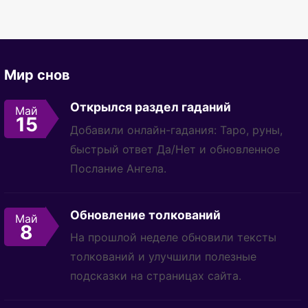
Мир снов
Открылся раздел гаданий
Май
15
Добавили онлайн-гадания: Таро, руны,
быстрый ответ Да/Нет и обновленное
Послание Ангела.
Обновление толкований
Май
8
На прошлой неделе обновили тексты
толкований и улучшили полезные
подсказки на страницах сайта.