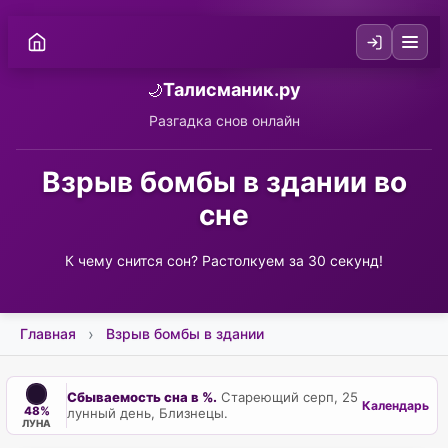
Талисманик.ру
🌙
Разгадка снов онлайн
Взрыв бомбы в здании во
сне
К чему снится сон? Растолкуем за 30 секунд!
Главная
Взрыв бомбы в здании
Сбываемость сна в %.
Стареющий серп, 25
Календарь
48%
лунный день, Близнецы.
ЛУНА