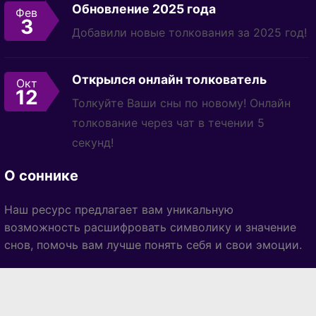
Обновление 2025 года
Фев
3
Добавили новые толкования за 2025 год!
Открылся онлайн толкователь
Окт
12
Толкуйте Ваши сны по новому! Онлайн
толкование через чат в течении 5
секунд!
О соннике
Наш ресурс предлагает вам уникальную
возможность расшифровать символику и значение
снов, помочь вам лучше понять себя и свои эмоции.