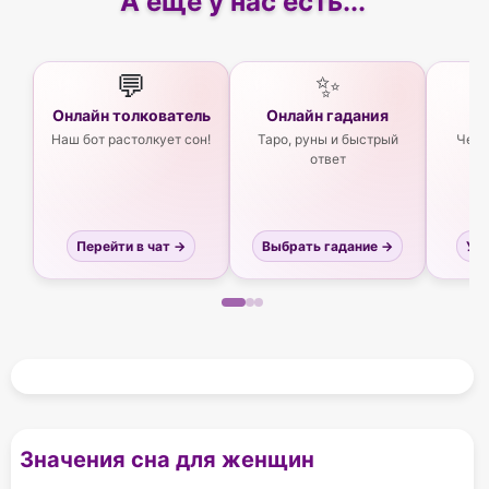
А еще у нас есть...
💬
✨
Онлайн толкователь
Онлайн гадания
Ас
Наш бот растолкует сон!
Таро, руны и быстрый
Чего
ответ
Перейти в чат →
Выбрать гадание →
Узн
Значения сна для женщин