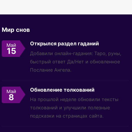
Мир снов
Открылся раздел гаданий
Май
15
Добавили онлайн-гадания: Таро, руны,
быстрый ответ Да/Нет и обновленное
Послание Ангела.
Обновление толкований
Май
8
На прошлой неделе обновили тексты
толкований и улучшили полезные
подсказки на страницах сайта.