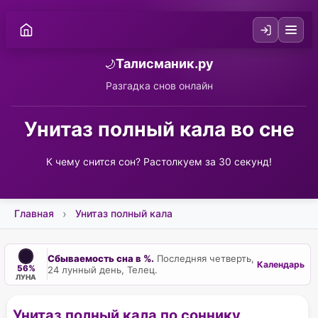
Талисманик.ру
🌙
Разгадка снов онлайн
Унитаз полный кала во сне
К чему снится сон? Растолкуем за 30 секунд!
Главная
Унитаз полный кала
Сбываемость сна в %.
Последняя четверть,
Календарь
56%
24 лунный день, Телец.
ЛУНА
Унитаз полный кала по соннику