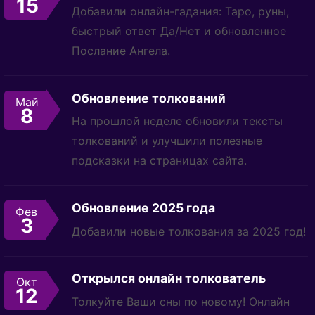
15
Добавили онлайн-гадания: Таро, руны,
быстрый ответ Да/Нет и обновленное
Послание Ангела.
Обновление толкований
Май
8
На прошлой неделе обновили тексты
толкований и улучшили полезные
подсказки на страницах сайта.
Обновление 2025 года
Фев
3
Добавили новые толкования за 2025 год!
Открылся онлайн толкователь
Окт
12
Толкуйте Ваши сны по новому! Онлайн