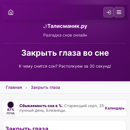
Талисманик.ру
🌙
Разгадка снов онлайн
Закрыть глаза во сне
К чему снится сон? Растолкуем за 30 секунд!
Главная
Закрыть глаза
Сбываемость сна в %.
Стареющий серп, 25
Календарь
47%
лунный день, Близнецы.
ЛУНА
Закрыть глаза