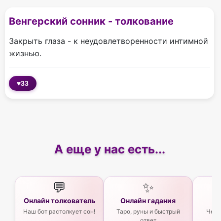
Венгерский сонник - толкование
Закрыть глаза - к неудовлетворенности интимной
жизнью.
♥
33
А еще у нас есть...
💬
✨
Онлайн толкователь
Онлайн гадания
Ас
Наш бот растолкует сон!
Таро, руны и быстрый
Чего
ответ