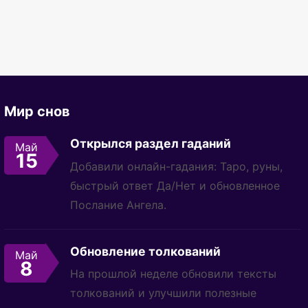
Мир снов
Открылся раздел гаданий
Май
15
Добавили онлайн-гадания: Таро, руны,
быстрый ответ Да/Нет и обновленное
Послание Ангела.
Обновление толкований
Май
8
На прошлой неделе обновили тексты
толкований и улучшили полезные