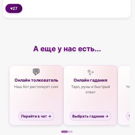
♥
27
А еще у нас есть...
💬
✨
Онлайн толкователь
Онлайн гадания
Ас
Наш бот растолкует сон!
Таро, руны и быстрый
Чего
ответ
Перейти в чат →
Выбрать гадание →
Узн