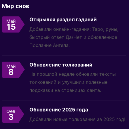
Мир снов
Открылся раздел гаданий
Май
15
Добавили онлайн-гадания: Таро, руны,
быстрый ответ Да/Нет и обновленное
Послание Ангела.
Обновление толкований
Май
8
На прошлой неделе обновили тексты
толкований и улучшили полезные
подсказки на страницах сайта.
Обновление 2025 года
Фев
3
Добавили новые толкования за 2025 год!