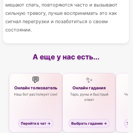
мешают спать, повторяются часто и вызывают
сильную тревогу, лучше воспринимать это как
сигнал перегрузки и позаботиться о своем
состоянии.
А еще у нас есть...
💬
✨
Онлайн толкователь
Онлайн гадания
Ас
Наш бот растолкует сон!
Таро, руны и быстрый
Чего
ответ
Перейти в чат →
Выбрать гадание →
Узн