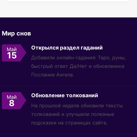
Мир снов
Открылся раздел гаданий
Май
15
Добавили онлайн-гадания: Таро, руны,
быстрый ответ Да/Нет и обновленное
Послание Ангела.
Обновление толкований
Май
8
На прошлой неделе обновили тексты
толкований и улучшили полезные
подсказки на страницах сайта.