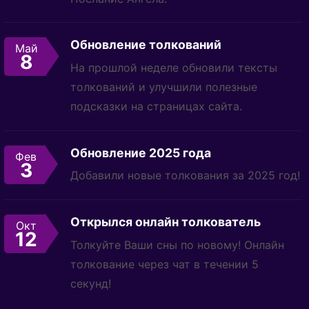
Обновление толкований
Май
8
На прошлой неделе обновили тексты
толкований и улучшили полезные
подсказки на страницах сайта.
Обновление 2025 года
Фев
3
Добавили новые толкования за 2025 год!
Открылся онлайн толкователь
Окт
12
Толкуйте Ваши сны по новому! Онлайн
толкование через чат в течении 5
секунд!