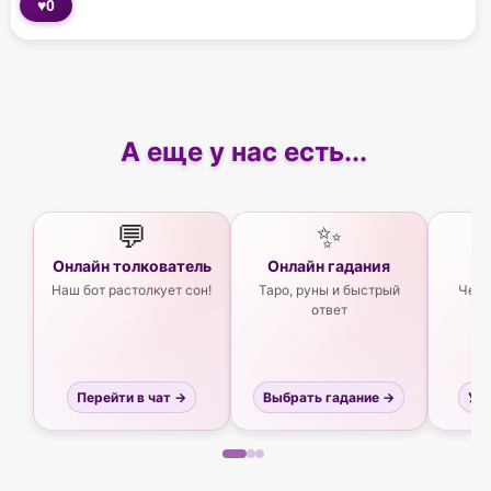
♥
0
А еще у нас есть...
💬
✨
Онлайн толкователь
Онлайн гадания
Ас
Наш бот растолкует сон!
Таро, руны и быстрый
Чего
ответ
Перейти в чат →
Выбрать гадание →
Узн