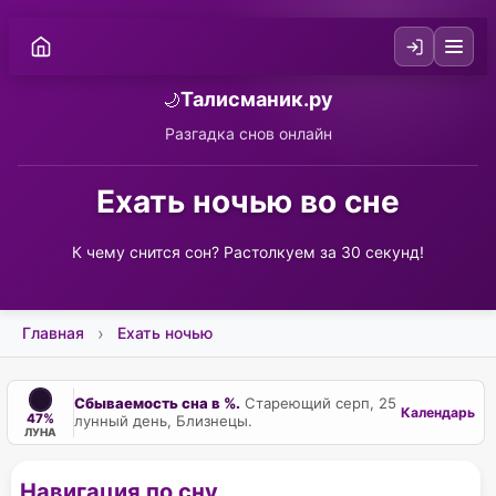
Талисманик.ру
🌙
Разгадка снов онлайн
Ехать ночью во сне
К чему снится сон? Растолкуем за 30 секунд!
Главная
Ехать ночью
Сбываемость сна в %.
Стареющий серп, 25
Календарь
47%
лунный день, Близнецы.
ЛУНА
Навигация по сну