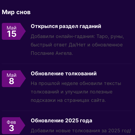
Мир снов
Открылся раздел гаданий
Май
15
Добавили онлайн-гадания: Таро, руны,
быстрый ответ Да/Нет и обновленное
Послание Ангела.
Обновление толкований
Май
8
На прошлой неделе обновили тексты
толкований и улучшили полезные
подсказки на страницах сайта.
Обновление 2025 года
Фев
3
Добавили новые толкования за 2025 год!