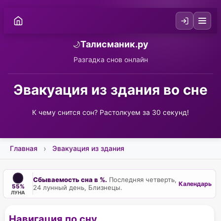
Талисманик.ру
🌙
Разгадка снов онлайн
Эвакуация из здания во сне
К чему снится сон? Растолкуем за 30 секунд!
Главная
Эвакуация из здания
Сбываемость сна в %.
Последняя четверть,
Календарь
55%
24 лунный день, Близнецы.
ЛУНА
Навигация по сну