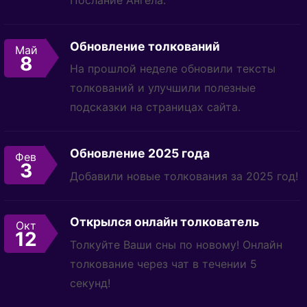
Обновление толкований
Май
8
На прошлой неделе обновили тексты
толкований и улучшили полезные
подсказки на страницах сайта.
Обновление 2025 года
Фев
3
Добавили новые толкования за 2025 год!
Открылся онлайн толкователь
Окт
12
Толкуйте Ваши сны по новому! Онлайн
толкование через чат в течении 5
секунд!