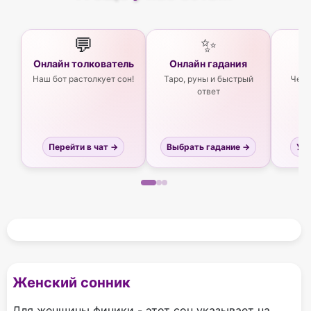
💬
✨
Онлайн толкователь
Онлайн гадания
Ас
Наш бот растолкует сон!
Таро, руны и быстрый
Чего
ответ
Перейти в чат →
Выбрать гадание →
Узн
Женский сонник
Для женщины финики - этот сон указывает на