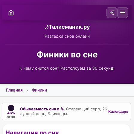
Талисманик.ру
🌙
Разгадка снов онлайн
Финики во сне
К чему снится сон? Растолкуем за 30 секунд!
Главная
Финики
Сбываемость сна в %.
Стареющий серп, 26
Календарь
46%
лунный день, Близнецы.
ЛУНА
Навигация по сну