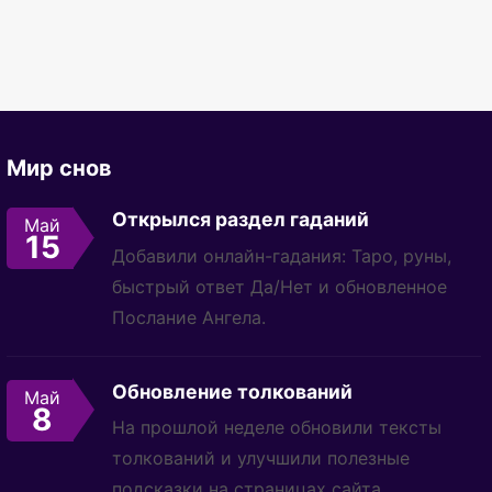
Мир снов
Открылся раздел гаданий
Май
15
Добавили онлайн-гадания: Таро, руны,
быстрый ответ Да/Нет и обновленное
Послание Ангела.
Обновление толкований
Май
8
На прошлой неделе обновили тексты
толкований и улучшили полезные
подсказки на страницах сайта.