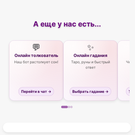
А еще у нас есть...
💬
✨
Онлайн толкователь
Онлайн гадания
Ас
Наш бот растолкует сон!
Таро, руны и быстрый
Чего
ответ
Перейти в чат →
Выбрать гадание →
Узн