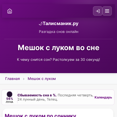
Талисманик.ру
🌙
Разгадка снов онлайн
Мешок с луком во сне
К чему снится сон? Растолкуем за 30 секунд!
Главная
Мешок с луком
Сбываемость сна в %.
Последняя четверть,
Календарь
56%
24 лунный день, Телец.
ЛУНА
Мешок с луком по соннику