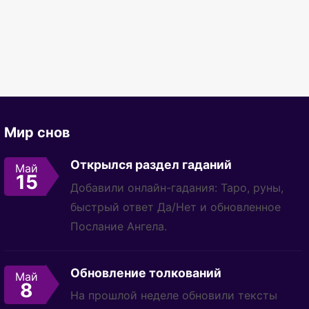
Мир снов
Открылся раздел гаданий
Май
15
Добавили онлайн-гадания: Таро, руны,
быстрый ответ Да/Нет и обновленное
Послание Ангела.
Обновление толкований
Май
8
На прошлой неделе обновили тексты