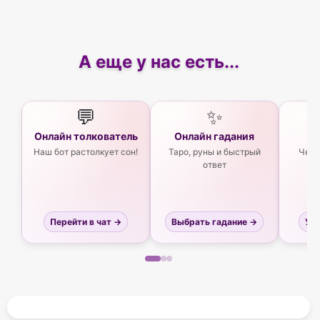
А еще у нас есть...
💬
✨
Онлайн толкователь
Онлайн гадания
Ас
Наш бот растолкует сон!
Таро, руны и быстрый
Чего
ответ
Перейти в чат →
Выбрать гадание →
Узн