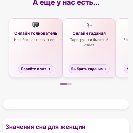
А еще у нас есть...
💬
✨
Онлайн толкователь
Онлайн гадания
Ас
Наш бот растолкует сон!
Таро, руны и быстрый
Чего
ответ
Перейти в чат →
Выбрать гадание →
Узн
Значения сна для женщин