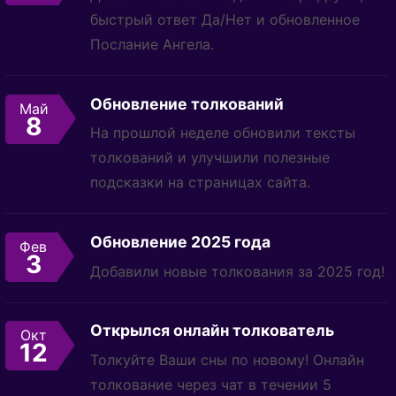
быстрый ответ Да/Нет и обновленное
Послание Ангела.
Обновление толкований
Май
8
На прошлой неделе обновили тексты
толкований и улучшили полезные
подсказки на страницах сайта.
Обновление 2025 года
Фев
3
Добавили новые толкования за 2025 год!
Открылся онлайн толкователь
Окт
12
Толкуйте Ваши сны по новому! Онлайн
толкование через чат в течении 5