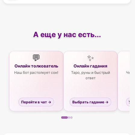
А еще у нас есть...
💬
✨
Онлайн толкователь
Онлайн гадания
Ас
Наш бот растолкует сон!
Таро, руны и быстрый
Чего
ответ
Перейти в чат →
Выбрать гадание →
Узн