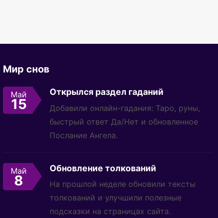
Мир снов
Открылся раздел гаданий
Май
15
Добавили онлайн-гадания: Таро, руны,
быстрый ответ Да/Нет и обновленное
Послание Ангела.
Обновление толкований
Май
8
На прошлой неделе обновили тексты
толкований и улучшили полезные
подсказки на страницах сайта.