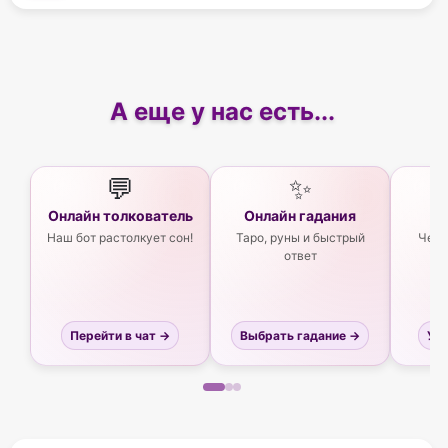
А еще у нас есть...
💬
✨
Онлайн толкователь
Онлайн гадания
Ас
Наш бот растолкует сон!
Таро, руны и быстрый
Чего
ответ
Перейти в чат →
Выбрать гадание →
Узн