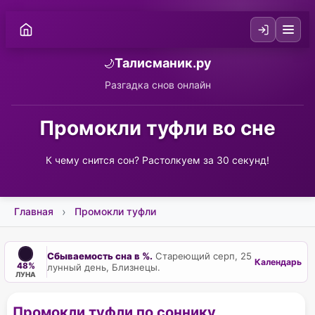
Талисманик.ру
🌙
Разгадка снов онлайн
Промокли туфли во сне
К чему снится сон? Растолкуем за 30 секунд!
Главная
Промокли туфли
Сбываемость сна в %.
Стареющий серп, 25
Календарь
48%
лунный день, Близнецы.
ЛУНА
Промокли туфли по соннику