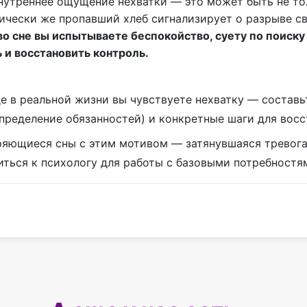
 внутреннее ощущение нехватки — это может быть не то
ически же пропавший хлеб сигнализирует о разрыве с
во сне вы испытываете беспокойство, суету по поиску 
 и восстановить контроль.
е в реальной жизни вы чувствуете нехватку — составь
спределение обязанностей) и конкретные шаги для восс
яющиеся сны с этим мотивом — затянувшаяся тревога
ться к психологу для работы с базовыми потребностям