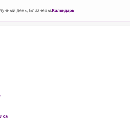
лунный день, Близнецы.
Календарь
е
ника