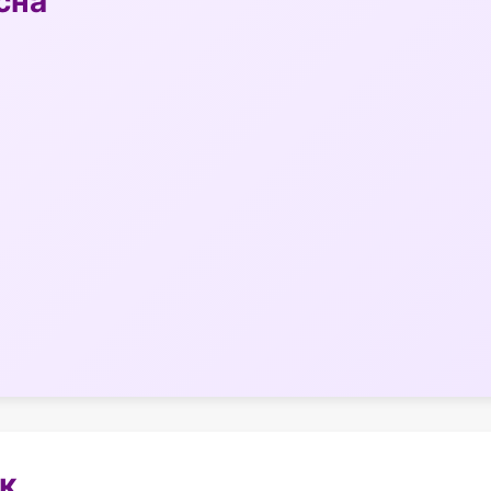
сна
к