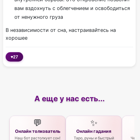
вам вздохнуть с облегчением и освободиться
от ненужного груза
В независимости от сна, настраивайтесь на
хорошее
♥
27
А еще у нас есть...
💬
✨
Онлайн толкователь
Онлайн гадания
Ас
Наш бот растолкует сон!
Таро, руны и быстрый
Чего