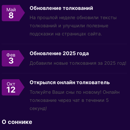
Обновление толкований
Май
8
На прошлой неделе обновили тексты
толкований и улучшили полезные
подсказки на страницах сайта.
Обновление 2025 года
Фев
3
Добавили новые толкования за 2025 год!
Открылся онлайн толкователь
Окт
12
Толкуйте Ваши сны по новому! Онлайн
толкование через чат в течении 5
секунд!
О соннике