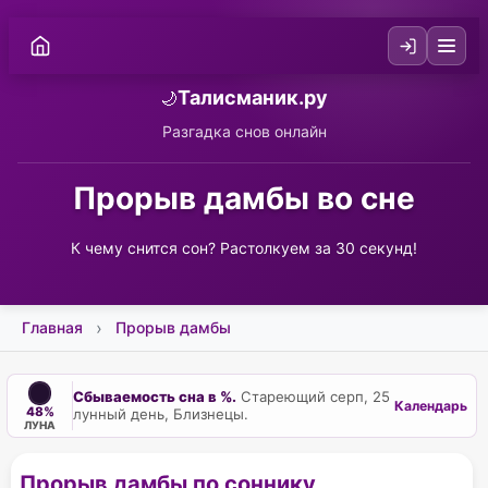
Талисманик.ру
🌙
Разгадка снов онлайн
Прорыв дамбы во сне
К чему снится сон? Растолкуем за 30 секунд!
Главная
Прорыв дамбы
Сбываемость сна в %.
Стареющий серп, 25
Календарь
48%
лунный день, Близнецы.
ЛУНА
Прорыв дамбы по соннику